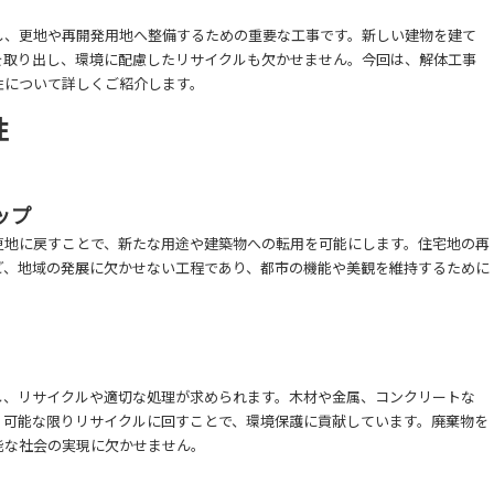
し、更地や再開発用地へ整備するための重要な工事です。新しい建物を建て
を取り出し、環境に配慮したリサイクルも欠かせません。今回は、解体工事
性について詳しくご紹介します。
性
ップ
更地に戻すことで、新たな用途や建築物への転用を可能にします。住宅地の再
ど、地域の発展に欠かせない工程であり、都市の機能や美観を維持するために
し、リサイクルや適切な処理が求められます。木材や金属、コンクリートな
、可能な限りリサイクルに回すことで、環境保護に貢献しています。廃棄物を
能な社会の実現に欠かせません。