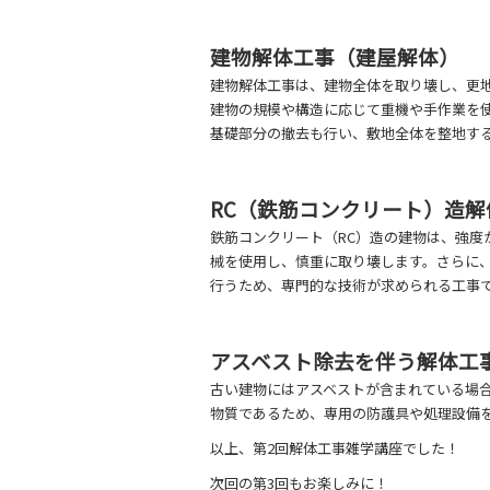
建物解体工事（建屋解体）
建物解体工事は、建物全体を取り壊し、更
建物の規模や構造に応じて重機や手作業を
基礎部分の撤去も行い、敷地全体を整地す
RC（鉄筋コンクリート）造解
鉄筋コンクリート（RC）造の建物は、強度
械を使用し、慎重に取り壊します。さらに
行うため、専門的な技術が求められる工事
アスベスト除去を伴う解体工
古い建物にはアスベストが含まれている場
物質であるため、専用の防護具や処理設備
以上、第2回解体工事雑学講座でした！
次回の第3回もお楽しみに！