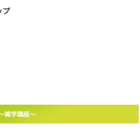
ップ
～雑学講座～