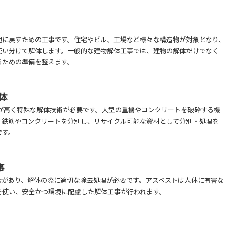
地に戻すための工事です。住宅やビル、工場など様々な構造物が対象となり、
使い分けて解体します。一般的な建物解体工事では、建物の解体だけでなく
るための準備を整えます。
体
が高く特殊な解体技術が必要です。大型の重機やコンクリートを破砕する機
、鉄筋やコンクリートを分別し、リサイクル可能な資材として分別・処理を
です。
事
合があり、解体の際に適切な除去処理が必要です。アスベストは人体に有害な
を使い、安全かつ環境に配慮した解体工事が行われます。