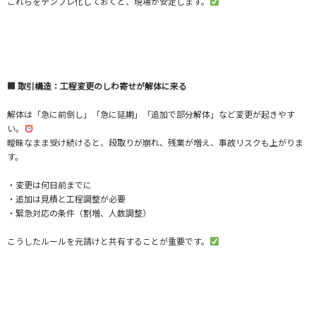
これらをテンプレ化しておくと、現場が安定します。
■ 取引構造：工程変更のしわ寄せが解体に来る
解体は「急に前倒し」「急に延期」「追加で部分解体」など変更が起きやす
い。
曖昧なまま受け続けると、段取りが崩れ、残業が増え、事故リスクも上がりま
す。
・変更は何日前までに
・追加は見積と工程調整が必要
・緊急対応の条件（割増、人数調整）
こうしたルールを元請けと共有することが重要です。