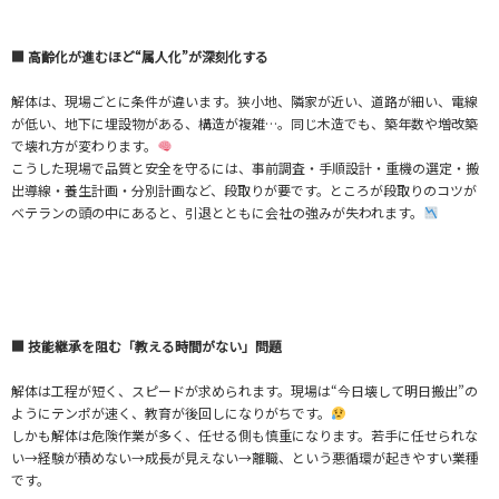
■ 高齢化が進むほど“属人化”が深刻化する
解体は、現場ごとに条件が違います。狭小地、隣家が近い、道路が細い、電線
が低い、地下に埋設物がある、構造が複雑…。同じ木造でも、築年数や増改築
で壊れ方が変わります。
こうした現場で品質と安全を守るには、事前調査・手順設計・重機の選定・搬
出導線・養生計画・分別計画など、段取りが要です。ところが段取りのコツが
ベテランの頭の中にあると、引退とともに会社の強みが失われます。
■ 技能継承を阻む「教える時間がない」問題
解体は工程が短く、スピードが求められます。現場は“今日壊して明日搬出”の
ようにテンポが速く、教育が後回しになりがちです。
しかも解体は危険作業が多く、任せる側も慎重になります。若手に任せられな
い→経験が積めない→成長が見えない→離職、という悪循環が起きやすい業種
です。