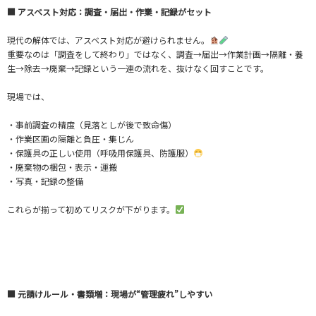
■ アスベスト対応：調査・届出・作業・記録がセット
現代の解体では、アスベスト対応が避けられません。
重要なのは「調査をして終わり」ではなく、調査→届出→作業計画→隔離・養
生→除去→廃棄→記録という一連の流れを、抜けなく回すことです。
現場では、
・事前調査の精度（見落としが後で致命傷）
・作業区画の隔離と負圧・集じん
・保護具の正しい使用（呼吸用保護具、防護服）
・廃棄物の梱包・表示・運搬
・写真・記録の整備
これらが揃って初めてリスクが下がります。
■ 元請けルール・書類増：現場が“管理疲れ”しやすい