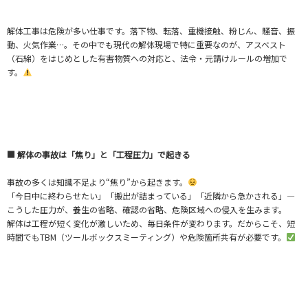
解体工事は危険が多い仕事です。落下物、転落、重機接触、粉じん、騒音、振
動、火気作業…。その中でも現代の解体現場で特に重要なのが、アスベスト
（石綿）をはじめとした有害物質への対応と、法令・元請けルールの増加で
す。
■ 解体の事故は「焦り」と「工程圧力」で起きる
事故の多くは知識不足より“焦り”から起きます。
「今日中に終わらせたい」「搬出が詰まっている」「近隣から急かされる」—
こうした圧力が、養生の省略、確認の省略、危険区域への侵入を生みます。
解体は工程が短く変化が激しいため、毎日条件が変わります。だからこそ、短
時間でもTBM（ツールボックスミーティング）や危険箇所共有が必要です。