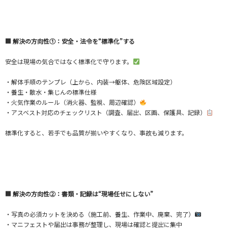
■ 解決の方向性①：安全・法令を“標準化”する
安全は現場の気合ではなく標準化で守ります。
・解体手順のテンプレ（上から、内装→躯体、危険区域設定）
・養生・散水・集じんの標準仕様
・火気作業のルール（消火器、監視、周辺確認）
・アスベスト対応のチェックリスト（調査、届出、区画、保護具、記録）
標準化すると、若手でも品質が揃いやすくなり、事故も減ります。
■ 解決の方向性②：書類・記録は“現場任せにしない”
・写真の必須カットを決める（施工前、養生、作業中、廃棄、完了）
・マニフェストや届出は事務が整理し、現場は確認と提出に集中