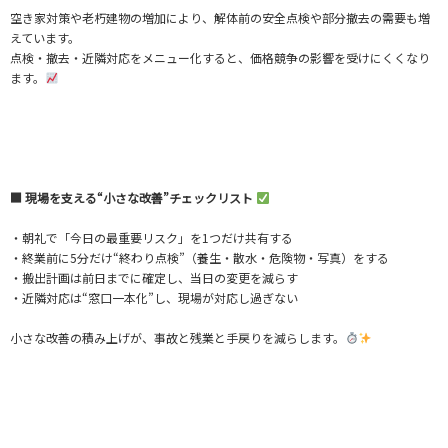
空き家対策や老朽建物の増加により、解体前の安全点検や部分撤去の需要も増
えています。
点検・撤去・近隣対応をメニュー化すると、価格競争の影響を受けにくくなり
ます。
■ 現場を支える“小さな改善”チェックリスト
・朝礼で「今日の最重要リスク」を1つだけ共有する
・終業前に5分だけ“終わり点検”（養生・散水・危険物・写真）をする
・搬出計画は前日までに確定し、当日の変更を減らす
・近隣対応は“窓口一本化”し、現場が対応し過ぎない
小さな改善の積み上げが、事故と残業と手戻りを減らします。