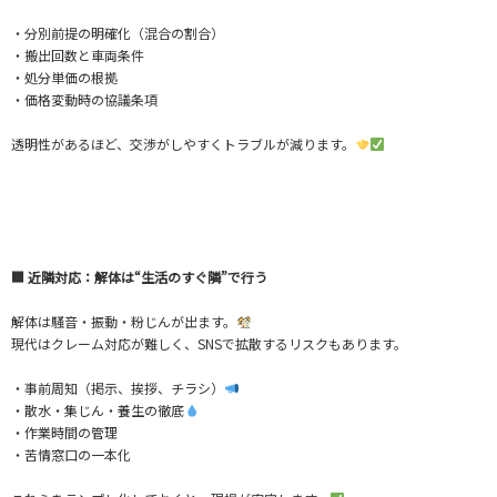
・分別前提の明確化（混合の割合）
・搬出回数と車両条件
・処分単価の根拠
・価格変動時の協議条項
透明性があるほど、交渉がしやすくトラブルが減ります。
■ 近隣対応：解体は“生活のすぐ隣”で行う
解体は騒音・振動・粉じんが出ます。
現代はクレーム対応が難しく、SNSで拡散するリスクもあります。
・事前周知（掲示、挨拶、チラシ）
・散水・集じん・養生の徹底
・作業時間の管理
・苦情窓口の一本化