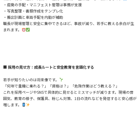
・産廃の手配・マニフェスト管理は事務が支援
・写真整理・書類作成をテンプレ化
・搬出計画と車両手配を内勤が補助
職長が現場管理と安全に集中できるほど、事故が減り、若手に教える余白が生
まれます。
■ 採用の見せ方：成長ルートと安全教育を言語化する
若手が知りたいのは将来像です。
「何年で重機に乗れる？」「資格は？」「危険作業はどう教える？」
これを採用ページやSNSで具体的に見せるとミスマッチが減ります。現場の雰
囲気、教育の様子、保護具、粉じん対策、1日の流れなどを発信すると安心感が
増します。