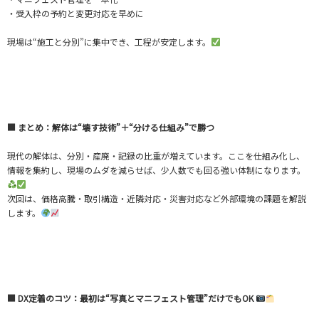
・受入枠の予約と変更対応を早めに
現場は“施工と分別”に集中でき、工程が安定します。
■ まとめ：解体は“壊す技術”＋“分ける仕組み”で勝つ
現代の解体は、分別・産廃・記録の比重が増えています。ここを仕組み化し、
情報を集約し、現場のムダを減らせば、少人数でも回る強い体制になります。
次回は、価格高騰・取引構造・近隣対応・災害対応など外部環境の課題を解説
します。
■ DX定着のコツ：最初は“写真とマニフェスト管理”だけでもOK