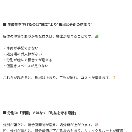
■ 生産性を下げるのは“施工”より“搬出と分別の詰まり”
解体の現場でありがちなロスは、搬出が詰まることです。
・車両が手配できない
・処分場の受入枠がない
・分別が曖昧で積替えが増える
・仮置きスペースが足りない
これらが起きると、現場は止まり、工程が崩れ、コストが増えます。
■ 分別は「手間」ではなく「利益を守る設計」
分別が雑だと、混合廃棄物が増え、処分費が上がります。
逆に分別が進むと、処分単価が下がる場合もあり、リサイクルルートが確保し