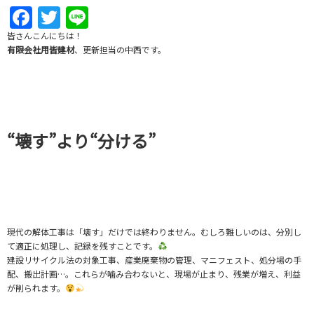
Facebook
Twitter
Line
皆さんこんにちは！
有限会社用皆建材
、更新担当の中西です。
“壊す”より“分ける”
現代の解体工事は「壊す」だけでは終わりません。むしろ難しいのは、分別し
て適正に処理し、記録を残すことです。
建設リサイクル法の対象工事、産業廃棄物の管理、マニフェスト、処分場の手
配、搬出計画…。これらが噛み合わないと、現場が止まり、残業が増え、利益
が削られます。