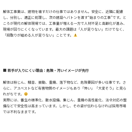
解体工事業は、建物を壊すだけの仕事ではありません。安全に、近隣に配慮
し、分別し、適正に処理し、次の建設へバトンを渡す“始まりの工事”です。と
ころが現代の解体現場では、工事量が増える一方で人材不足と高齢化が進み、
現場が回りにくくなっています。最大の課題は「人が足りない」だけでなく、
「段取りが組める人が足りない」ことです。
■ 若手が入りにくい理由：危険・汚いイメージが先行
解体は粉じん、騒音、振動、重機、落下物など、危険要因が多い仕事です。さ
らに、アスベストなど有害物質のイメージもあり「怖い」「大変そう」と見ら
れがちです。
実際には、養生の標準化、散水設備、集じん、重機の高性能化、法令対応の整
備などで安全性は高まっています。しかし、その姿が伝わらなければ採用市場
では不利なままです。