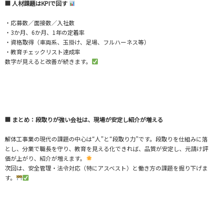
■ 人材課題はKPIで回す
・応募数／面接数／入社数
・3か月、6か月、1年の定着率
・資格取得（車両系、玉掛け、足場、フルハーネス等）
・教育チェックリスト達成率
数字が見えると改善が続きます。
■ まとめ：段取りが強い会社は、現場が安定し紹介が増える
解体工事業の現代の課題の中心は“人”と“段取り力”です。段取りを仕組みに落
とし、分業で職長を守り、教育を見える化できれば、品質が安定し、元請け評
価が上がり、紹介が増えます。
次回は、安全管理・法令対応（特にアスベスト）と働き方の課題を掘り下げま
す。