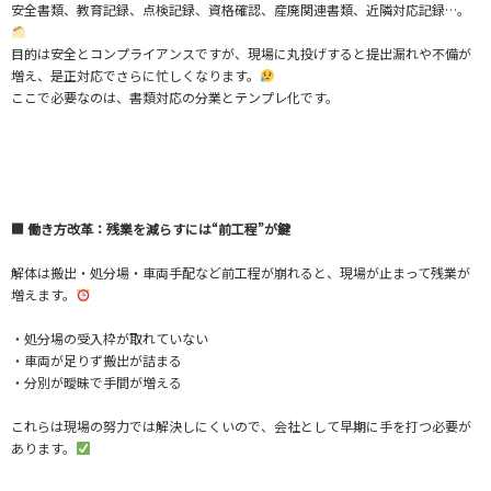
安全書類、教育記録、点検記録、資格確認、産廃関連書類、近隣対応記録…。
目的は安全とコンプライアンスですが、現場に丸投げすると提出漏れや不備が
増え、是正対応でさらに忙しくなります。
ここで必要なのは、書類対応の分業とテンプレ化です。
■ 働き方改革：残業を減らすには“前工程”が鍵
解体は搬出・処分場・車両手配など前工程が崩れると、現場が止まって残業が
増えます。
・処分場の受入枠が取れていない
・車両が足りず搬出が詰まる
・分別が曖昧で手間が増える
これらは現場の努力では解決しにくいので、会社として早期に手を打つ必要が
あります。