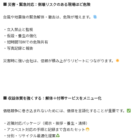
■ 災害・緊急対応：倒壊リスクのある現場ほど危険
台風や地震後の緊急解体・撤去は、危険が増えます。
・立入禁止と監視
・仮設・養生の強化
・短時間TBMでの危険共有
・写真記録と報告
災害時に強い会社は、信頼が積み上がりリピートにつながります。
■ 収益体質を強くする：解体＋付帯サービスをメニュー化
価格競争に巻き込まれないためには、価値を言語化することが重要です。
・近隣対応パッケージ（掲示・挨拶・養生・清掃）
・アスベスト対応の手順と記録まで含めたセット
・分別・リサイクル最適化提案