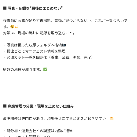
■ 写真・記録を“最後にまとめない”
検査前に写真が足りず再撮影、書類が見つからない…。これが一番つらいで
す。
対策は、現場の流れに記録を埋め込むこと。
・写真は撮ったら即フォルダへ格納
・搬出ごとにマニフェスト情報を整理
・必須カット一覧を固定化（養生、区画、廃棄、完了）
終盤の地獄が減ります。
■ 産廃管理の分業：現場を止めない仕組み
産廃関連は専門性があり、現場任せにするとミスが起きやすい。
・処分場・運搬会社との調整は内勤が担当
・マニフェスト管理を一本化