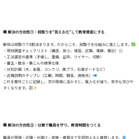
■ 解決の方向性①：段取りを“見える化”して教育資産にする
解体は段取りで8割決まります。だからこそ、段取りを仕組みに落とします。
・現地調査チェックリスト（構造、狭小、埋設、近隣、電線、搬出）
・工法選定の基準（手壊し、重機、圧砕、ワイヤー、切断）
・養生・散水・集じんの標準仕様
・分別計画（木、金属、コンクリ、廃プラ、石膏ボードなど）
・近隣説明のテンプレ（工期、時間、騒音、連絡先）
これを案件ごとに記録し、次の現場に活かすと、属人化が減り、若手も学びや
すくなります。
■ 解決の方向性②：分業で職長を守り、教育時間をつくる
職長が現場・近隣・元請け・産廃・書類まで全部抱えると疲弊します。