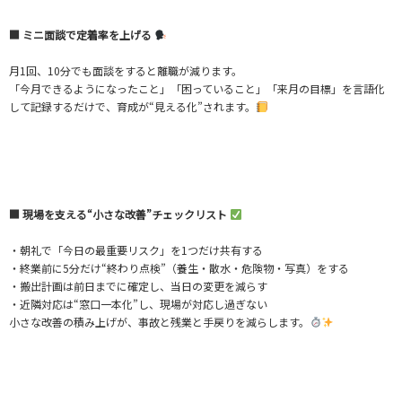
■ ミニ面談で定着率を上げる
月1回、10分でも面談をすると離職が減ります。
「今月できるようになったこと」「困っていること」「来月の目標」を言語化
して記録するだけで、育成が“見える化”されます。
■ 現場を支える“小さな改善”チェックリスト
・朝礼で「今日の最重要リスク」を1つだけ共有する
・終業前に5分だけ“終わり点検”（養生・散水・危険物・写真）をする
・搬出計画は前日までに確定し、当日の変更を減らす
・近隣対応は“窓口一本化”し、現場が対応し過ぎない
小さな改善の積み上げが、事故と残業と手戻りを減らします。