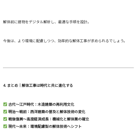
解体前に建物をデジタル解析し、最適な手順を設計。
今後は、より環境に配慮しつつ、効率的な解体工事が求められるでしょう。
4. まとめ｜解体工事は時代と共に進化する
古代〜江戸時代：木造建築の再利用文化
明治〜戦前：西洋建築の普及と解体技術の変化
戦後復興〜高度経済成長：機械化と解体業の確立
現代〜未来：環境配慮型の解体技術へシフト