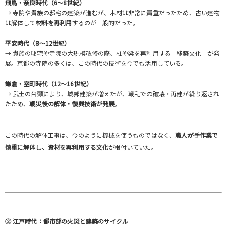
飛鳥・奈良時代（6〜8世紀）
→ 寺院や貴族の邸宅の建築が進むが、木材は非常に貴重だったため、古い建物
は解体して
材料を再利用
するのが一般的だった。
平安時代（8〜12世紀）
→ 貴族の邸宅や寺院の大規模改修の際、柱や梁を再利用する「移築文化」が発
展。京都の寺院の多くは、この時代の技術を今でも活用している。
鎌倉・室町時代（12〜16世紀）
→ 武士の台頭により、城郭建築が増えたが、戦乱での破壊・再建が繰り返され
たため、
戦災後の解体・復興技術が発展
。
この時代の解体工事は、今のように機械を使うものではなく、
職人が手作業で
慎重に解体し、資材を再利用する文化
が根付いていた。
② 江戸時代：都市部の火災と建築のサイクル