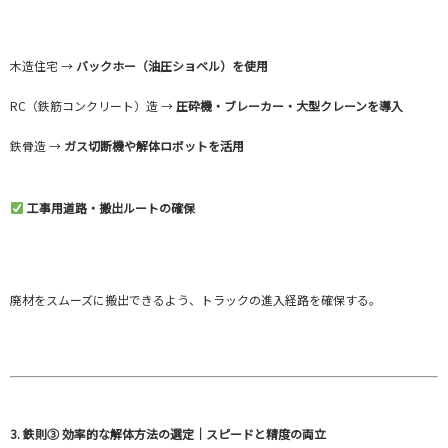
木造住宅 →
バックホー（油圧ショベル）を使用
RC（鉄筋コンクリート）造 →
圧砕機・ブレーカー・大型クレーンを導入
鉄骨造 →
ガス切断機や解体ロボットを活用
工事用道路・搬出ルートの確保
廃材をスムーズに搬出できるよう、トラックの進入経路を確保する。
3. 鉄則③ 効率的な解体方法の選定｜スピードと精度の両立