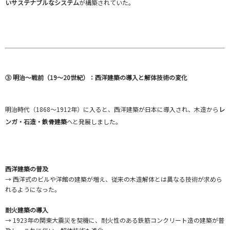
いサステナブルなシステム
が構築されていた。
③ 明治〜戦前（19〜20世紀）：西洋建築の導入と解体技術の変化
明治時代（1868〜1912年）に入ると、西洋建築が日本に導入され、木造から
レ
ンガ・石造・鉄骨建築
へと発展しました。
西洋建築の普及
→ 西洋式のビルや洋館の建築が増え、従来の木造解体とは異なる技術が求めら
れるようになった。
耐火建築の導入
→ 1923年の関東大震災を契機に、耐火性のある鉄筋コンクリート造の建築が普