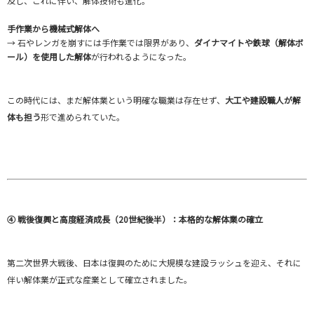
及し、これに伴い、解体技術も進化。
手作業から機械式解体へ
→ 石やレンガを崩すには手作業では限界があり、
ダイナマイトや鉄球（解体ボ
ール）を使用した解体
が行われるようになった。
この時代には、まだ解体業という明確な職業は存在せず、
大工や建設職人が解
体も担う
形で進められていた。
④ 戦後復興と高度経済成長（20世紀後半）：本格的な解体業の確立
第二次世界大戦後、日本は復興のために大規模な建設ラッシュを迎え、それに
伴い解体業が正式な産業として確立されました。