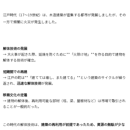
江戸時代（17〜19世紀）は、木造建築が密集する都市が発展しましたが、その
一方で頻繁に火災が発生しました。
解体技術の発展
→ 大火事が起きた際、延焼を防ぐために**「火除け地」**を作る目的で建物を
解体する技術が確立。
短期間での再建
→ 江戸の町は**「建てては壊し、また建てる」**という建築のサイクルが繰り
返され、
迅速な解体技術
が発展。
移築文化の定着
→ 建物の解体後、再利用可能な部材（柱、梁、屋根材など）は市場で取引され
ることが一般的だった。
この時代の解体技術は、
建築の再利用が前提であったため、資源の無駄が少な