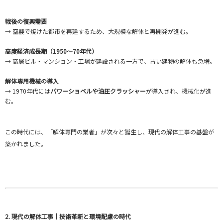
戦後の復興需要
→ 空襲で焼けた都市を再建するため、大規模な解体と再開発が進む。
高度経済成長期（1950〜70年代）
→ 高層ビル・マンション・工場が建設される一方で、古い建物の解体も急増。
解体専用機械の導入
→ 1970年代には
パワーショベルや油圧クラッシャー
が導入され、機械化が進
む。
この時代には、「解体専門の業者」が次々と誕生し、現代の解体工事の基盤が
築かれました。
2. 現代の解体工事｜技術革新と環境配慮の時代