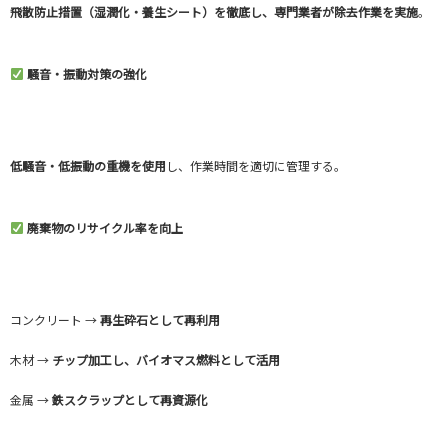
飛散防止措置（湿潤化・養生シート）を徹底し、専門業者が除去作業を実施
。
騒音・振動対策の強化
低騒音・低振動の重機を使用
し、作業時間を適切に管理する。
廃棄物のリサイクル率を向上
コンクリート →
再生砕石として再利用
木材 →
チップ加工し、バイオマス燃料として活用
金属 →
鉄スクラップとして再資源化