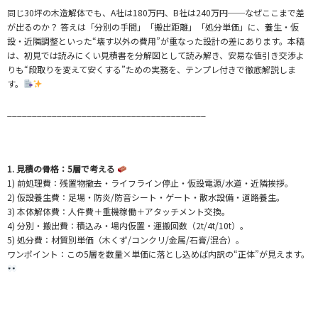
同じ30坪の木造解体でも、A社は180万円、B社は240万円──なぜここまで差
が出るのか？ 答えは「分別の手間」「搬出距離」「処分単価」に、養生・仮
設・近隣調整といった“壊す以外の費用”が重なった設計の差にあります。本稿
は、初見では読みにくい見積書を分解図として読み解き、安易な値引き交渉よ
りも“段取りを変えて安くする”ための実務を、テンプレ付きで徹底解説しま
す。
________________________________________
1. 見積の骨格：5層で考える
1) 前処理費：残置物撤去・ライフライン停止・仮設電源/水道・近隣挨拶。
2) 仮設養生費：足場・防炎/防音シート・ゲート・散水設備・道路養生。
3) 本体解体費：人件費＋重機稼働＋アタッチメント交換。
4) 分別・搬出費：積込み・場内仮置・運搬回数（2t/4t/10t）。
5) 処分費：材質別単価（木くず/コンクリ/金属/石膏/混合）。
ワンポイント：この5層を数量×単価に落とし込めば内訳の“正体”が見えます。