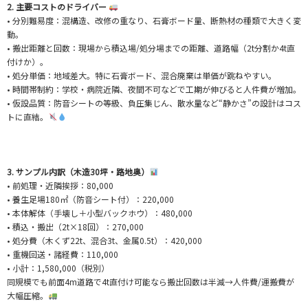
2. 主要コストのドライバー
• 分別難易度：混構造、改修の重なり、石膏ボード量、断熱材の種類で大きく変
動。
• 搬出距離と回数：現場から積込場/処分場までの距離、道路幅（2t分割か4t直
付けか）。
• 処分単価：地域差大。特に石膏ボード、混合廃棄は単価が跳ねやすい。
• 時間帯制約：学校・病院近隣、夜間不可などで工期が伸びると人件費が増加。
• 仮設品質：防音シートの等級、負圧集じん、散水量など“静かさ”の設計はコス
トに直結。
3. サンプル内訳（木造30坪・路地奥）
• 前処理・近隣挨拶：80,000
• 養生足場180㎡（防音シート付）：220,000
• 本体解体（手壊し＋小型バックホウ）：480,000
• 積込・搬出（2t×18回）：270,000
• 処分費（木くず22t、混合3t、金属0.5t）：420,000
• 重機回送・諸経費：110,000
• 小計：1,580,000（税別）
同規模でも前面4m道路で4t直付け可能なら搬出回数は半減→人件費/運搬費が
大幅圧縮。