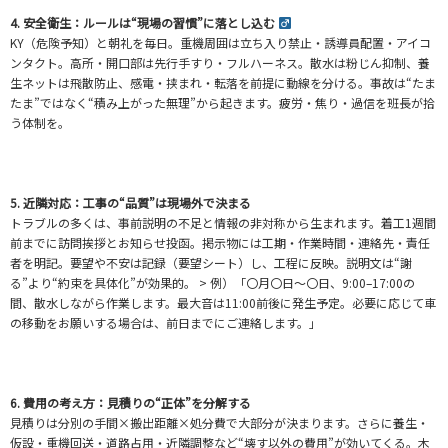
4. 安全衛生：ルールは“現場の習慣”に落とし込む ‍
KY（危険予知）と朝礼を毎日。重機周囲は立ち入り禁止・誘導員配置・アイコ
ンタクト。高所・開口部は先行手すり・フルハーネス。散水は粉じん抑制、養
生ネットは飛散防止、感電・挟まれ・転落を前提に動線を分ける。事故は“たま
たま”ではなく“積み上がった無理”から起きます。疲労・焦り・過信を班長が拾
う体制を。
5. 近隣対応：工事の“品質”は現場外で決まる
トラブルの多くは、事前説明の不足と情報の非対称から生まれます。着工1週間
前までに訪問挨拶とお知らせ投函。掲示物には工期・作業時間・連絡先・責任
者を明記。要望や不安は記録（要望シート）し、工程に反映。説明文は“謝
る”より“約束を具体化”が効果的。 > 例）「〇月〇日〜〇日、9:00–17:00の
間、散水しながら作業します。最大音は11:00前後に発生予定。必要に応じて車
の移動をお願いする場合は、前日までにご連絡します。」
6. 費用の考え方：見積りの“正体”を分解する
見積りは分別の手間×搬出距離×処分費で大部分が決まります。さらに養生・
仮設・重機回送・道路占用・近隣調整など“壊す以外の費用”が効いてくる。木