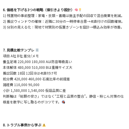
6. 価格を下げる3つの戦略（値引きより設計）
1) 残置物の事前整理：家電・衣類・書籍は施主手配の回収で混合廃棄を削減。
2) 搬出ウィンドウの確保：近隣に30分の一時停車合意→4t直付けの回数確保。
3) 分別の見える化：現地で材質別の仮置きゾーンを設計→積込み効率が改善。
7. 見積比較テンプレ
項目 A社 B社 差分/メモ
養生足場 220,000 180,000 Aは防音等級高い
本体解体 480,000 510,000 Bは重機サイズ大
搬出回数 18回 12回 Bは4t直付け可
処分費 420,000 460,000 石膏比率の前提差
諸経費 110,000 90,000
小計 1,580,000 1,540,000 仮設品質に差
判断軸は「総額の安さ」ではなく“工程と品質の整合”。静音・粉じん対策の仕
様差を数字に写し取るのがコツです。
8. トラブル事例から学ぶ