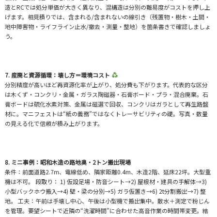
造とRCでは処分単価が大きく異なり、混構造は分別の難易度がコストを押し上
げます。相見積りでは、含まれる/含まれないの線引き（残置物・樹木・土間・
地中障害物・ライフライン止水/撤去・測量・整地）を箇条書きで確認しましょ
う。
7. 産廃と資源循環：壊し方＝環境コスト
分別精度が高いほど再資源化率が上がり、処分費も下がります。代表的な区分
は木くず・コンクリ・金属・ガラス陶磁器・石膏ボード・プラ・混合廃棄。石
膏ボードは硫化水素対策、金属は磁選で回収、コンクリはガラとして再生路盤
材に。マニフェストは“紙の義務”ではなくトレーサビリティの礎。写真・数量
の見える化で信頼が積み上がります。
8. ミニ事例：昭和木造の路地奥・2トン搬出現場
条件：前面道路2.7m、電線低め、隣家距離0.4m、木造2階、延床22坪。大型重
機は不可。 段取り： 1) 仮設足場・防音シート→2) 屋根材・建具の手解体→3)
小型バックホウ搬入→4) 壁・梁の分別→5) ガラ仮置き→6) 2t分割搬出→7) 整
地。 工夫：午前は手壊し中心、午後は小型機で搬出集中。散水＋測定で粉じん
を管理。要望シートで近隣の“洗濯時間”に合わせた高音作業の時間帯変更。結