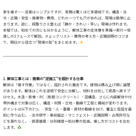
家を壊す──言葉はシンプルですが、実務は驚くほど多領域です。構造・法
令・近隣・安全・廃棄物・費用、どれか一つでも穴があれば、現場は簡単に止
まります。逆に、段取りさえ整えば「静か・きれい・早い」現場は作れます。
本稿では、初めての方にも分かるように、解体工事の全体像を準備→実行→受
渡しの3フェーズで解説。チェックリスト・費用の考え方・近隣説明のコツま
で、明日から役立つ“現場の型”をまとめます。
________________________________________
1. 解体工事とは：建築の“逆施工”を設計する仕事
解体は「壊す作業」ではなく、設計された撤去です。建物は積み上げ順に論理
があります。解体はこれを逆順で安全に分解し、材料を分別して資源へ戻すプ
ロセス。木造・鉄骨・RC（鉄筋コンクリート）・混構造、さらに内装解体や付
帯外構まで対象は広く、構造・材質・立地・動線で工程と機械が変わります。
ポイントは以下の3つ。 - 安全：人・重機・資材の動線を分け、養生と仮設を最
初に作り込む。 - 法令順守：事前届出・マニフェスト・近隣説明・占用許可な
どを漏れなく。 - 資源循環：分別精度＝処分費の低減。壊し方がコストを左右
します。