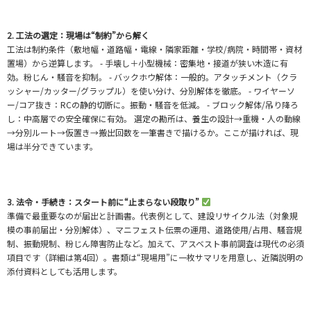
2. 工法の選定：現場は“制約”から解く
工法は制約条件（敷地幅・道路幅・電線・隣家距離・学校/病院・時間帯・資材
置場）から逆算します。 - 手壊し＋小型機械：密集地・接道が狭い木造に有
効。粉じん・騒音を抑制。 - バックホウ解体：一般的。アタッチメント（クラ
ッシャー/カッター/グラップル）を使い分け、分別解体を徹底。 - ワイヤーソ
ー/コア抜き：RCの静的切断に。振動・騒音を低減。 - ブロック解体/吊り降ろ
し：中高層での安全確保に有効。 選定の勘所は、養生の設計→重機・人の動線
→分別ルート→仮置き→搬出回数を一筆書きで描けるか。ここが描ければ、現
場は半分できています。
3. 法令・手続き：スタート前に“止まらない段取り”
準備で最重要なのが届出と計画書。代表例として、建設リサイクル法（対象規
模の事前届出・分別解体）、マニフェスト伝票の運用、道路使用/占用、騒音規
制、振動規制、粉じん障害防止など。加えて、アスベスト事前調査は現代の必須
項目です（詳細は第4回）。書類は“現場用”に一枚サマリを用意し、近隣説明の
添付資料としても活用します。