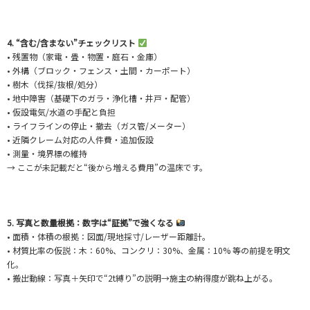
4. “含む/含まない”チェックリスト
• 残置物（家電・畳・物置・庭石・金庫）
• 外構（ブロック・フェンス・土間・カーポート）
• 樹木（伐採/抜根/処分）
• 地中障害（基礎下のガラ・浄化槽・井戸・配管）
• 仮設電気/水道の手配と負担
• ライフラインの停止・撤去（ガス管/メーター）
• 近隣クレーム対応の人件費・追加仮設
• 測量・境界標の維持
→ ここが未記載だと“後から増える費用”の温床です。
5. 写真と数量根拠：数字は“証拠”で強くなる
• 面積・体積の根拠：図面/現地採寸/レーザー距離計。
• 材質比率の仮説：木：60%、コンクリ：30%、金属：10% 等の前提を明文
化。
• 搬出動線：写真＋矢印で“2t縛り”の説明→施主の納得度が跳ね上がる。