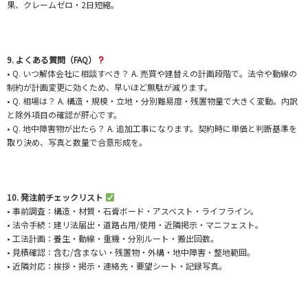
果、クレームゼロ・2日短縮。
9. よくある質問（FAQ）
• Q. いつ解体会社に相談すべき？ A. 売買や建替えの計画段階で。法令や動線の
制約が計画変更に効くため、早いほど無駄が減ります。
• Q. 相場は？ A. 構造・規模・立地・分別難易度・残置物量で大きく変動。内訳
と除外項目の確認が肝心です。
• Q. 地中障害物が出たら？ A. 追加工事になります。契約時に単価と判断基準を
取り決め、写真と数量で合意形成を。
10. 発注前チェックリスト
• 事前調査：構造・材質・石膏ボード・アスベスト・ライフライン。
• 法令手続：建リ法届出・道路占用/使用・近隣掲示・マニフェスト。
• 工法計画：養生・動線・重機・分別ルート・搬出回数。
• 見積確認：含む/含まない・残置物・外構・地中障害・整地範囲。
• 近隣対応：挨拶・掲示・連絡先・要望シート・記録写真。