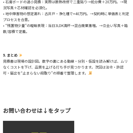
• 石膏ボードの過小見積：実際は断熱改修で二重貼り→処分費＋20万円。→現
況写真＋芯材確認を必須化。
• 地中障害物の想定漏れ：古井戸・浄化槽で+40万円。→契約時に単価表と判定
プロセスを合意。
• “残置物少量”の曖昧表現：当日3LDK満杯→混合廃棄激増。→立会い写真＋箱
数/容積で定義。
9. まとめ
見積書は現場の設計図。数字の裏にある動線・分別・仮設を読み解けば、ムリ
なくコストを下げ、品質を上げる打ち手が見つかります。次回は法令・許認
可・届出を“止まらない段取り”の順番で整理します。
お問い合わせは↓をタップ