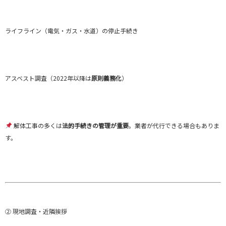
ライフライン（電気・ガス・水道）の停止手続き
アスベスト調査（2022年以降は
原則義務化
）
解体工事の多くは
法的手続きの管理が重要
。業者が代行できる場合もありま
す。
② 現地調査・近隣挨拶