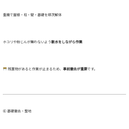
重機で屋根・柱・壁・基礎を順次解体
ホコリや粉じんが舞わないよう
散水をしながら作業
残置物があると作業が止まるため、
事前撤去が重要
です。
⑥ 基礎撤去・整地