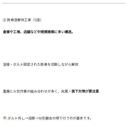
② 鉄骨造解体工事（S造）
倉庫や工場、店舗など中規模建築に多い構造。
溶接・ボルト固定された鉄骨を切断しながら解体
重機と火気作業の組み合わせが多く、
火災・落下対策が要注意
ボルト外し→溶断→分別撤去の順で行うのが基本です。