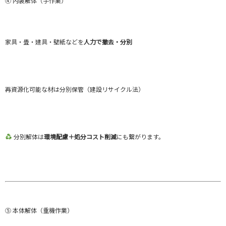
④ 内装解体（手作業）
家具・畳・建具・壁紙などを
人力で撤去・分別
再資源化可能な材は分別保管（建設リサイクル法）
分別解体は
環境配慮＋処分コスト削減
にも繋がります。
⑤ 本体解体（重機作業）