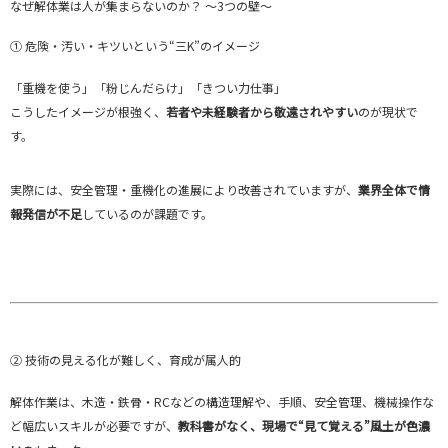
なぜ解体業は人が集まらないのか？ ～3つの壁～
① 危険・汚い・キツいという“三K”のイメージ
「重機を使う」「粉じんだらけ」「きつい力仕事」
こうしたイメージが根強く、
若者や未経験者から敬遠されやすい
のが現状で
す。
実際には、安全管理・重機化の進展により改善されていますが、
業界全体で情
報発信が不足
しているのが課題です。
② 技術の見える化が難しく、育成が属人的
解体作業は、木造・鉄骨・RCなどの構造理解や、手順、安全管理、機械操作な
ど幅広いスキルが必要ですが、
教科書がなく、現場で“見て覚える”風土が色濃