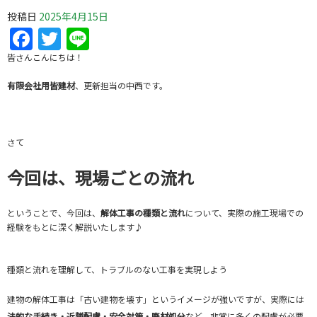
投稿日
2025年4月15日
Facebook
Twitter
Line
皆さんこんにちは！
有限会社用皆建材
、更新担当の中西です。
さて
今回は、現場ごとの流れ
ということで、今回は、
解体工事の種類と流れ
について、実際の施工現場での
経験をもとに深く解説いたします♪
種類と流れを理解して、トラブルのない工事を実現しよう
建物の解体工事は「古い建物を壊す」というイメージが強いですが、実際には
法的な手続き・近隣配慮・安全対策・廃材処分
など、非常に多くの配慮が必要