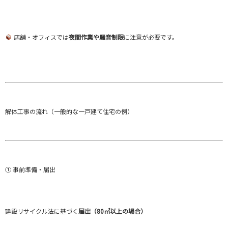
店舗・オフィスでは
夜間作業や騒音制限
に注意が必要です。
解体工事の流れ（一般的な一戸建て住宅の例）
① 事前準備・届出
建設リサイクル法に基づく
届出（80㎡以上の場合）