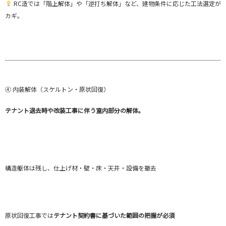
RC造では「階上解体」や「逆打ち解体」など、建物条件に応じた工法選定が
カギ。
④ 内装解体（スケルトン・原状回復）
テナント退去時や改装工事に伴う室内部分の解体。
構造躯体は残し、仕上げ材・壁・床・天井・設備を撤去
原状回復工事では
テナント契約書に基づいた範囲の把握が必須