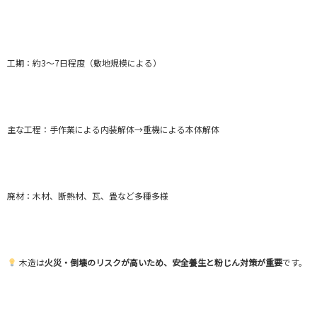
工期：約3～7日程度（敷地規模による）
主な工程：手作業による内装解体→重機による本体解体
廃材：木材、断熱材、瓦、畳など多種多様
木造は
火災・倒壊のリスクが高いため、安全養生と粉じん対策が重要
です。