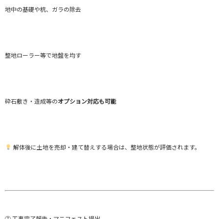
地中の基礎や杭、ガラの除去
整地ローラー等で地盤を均す
砕石敷き・造成等の
オプション対応も可能
解体後に土地を売却・建て替えする場合は、整地状態が評価されます。
⑦ 工事完了報告・マニフェスト提出