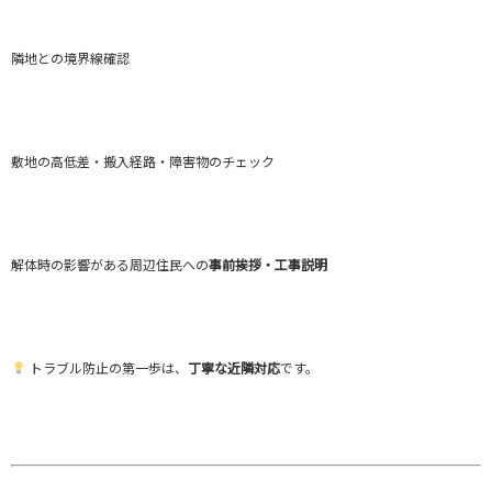
隣地との境界線確認
敷地の高低差・搬入経路・障害物のチェック
解体時の影響がある周辺住民への
事前挨拶・工事説明
トラブル防止の第一歩は、
丁寧な近隣対応
です。