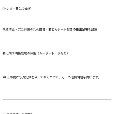
③ 足場・養生の設置
飛散防止・安全対策のため
防音・防じんシート付きの養生足場
を設置
敷地内や隣接建物の保護（カーポート・塀など）
工事前に写真記録を取っておくことで、万一の賠償問題も防げます。