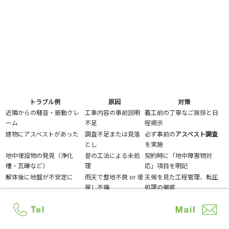
トラブル例
原因
対策
近隣からの騒音・振動クレ
工事内容の事前説明
着工前の丁寧なご挨拶と日
ーム
不足
程掲示
建物にアスベストがあった
調査不足または見落
必ず事前の
アスベスト調査
とし
を実施
地中埋設物の発見（浄化
昔の工法による未処
契約時に「地中障害物対
槽・瓦礫など）
理
応」項目を明記
解体後に地盤が不安定に
雨天で整地不良 or 埋
天候を見た工程管理、転圧
戻し不備
処理の徹底