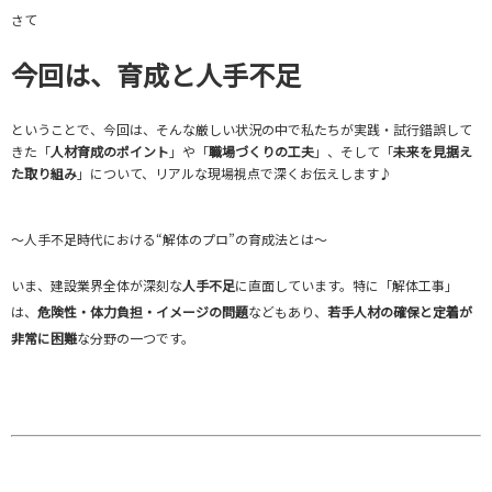
さて
今回は、育成と人手不足
ということで、今回は、そんな厳しい状況の中で私たちが実践・試行錯誤して
きた「
人材育成のポイント
」や「
職場づくりの工夫
」、そして「
未来を見据え
た取り組み
」について、リアルな現場視点で深くお伝えします♪
～人手不足時代における“解体のプロ”の育成法とは～
いま、建設業界全体が深刻な
人手不足
に直面しています。特に「解体工事」
は、
危険性・体力負担・イメージの問題
などもあり、
若手人材の確保と定着が
非常に困難
な分野の一つです。