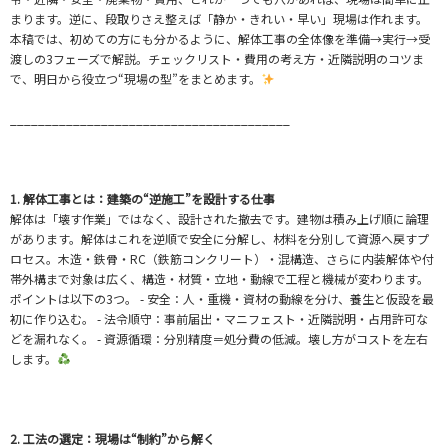
まります。逆に、段取りさえ整えば「静か・きれい・早い」現場は作れます。
本稿では、初めての方にも分かるように、解体工事の全体像を準備→実行→受
渡しの3フェーズで解説。チェックリスト・費用の考え方・近隣説明のコツま
で、明日から役立つ“現場の型”をまとめます。
________________________________________
1. 解体工事とは：建築の“逆施工”を設計する仕事
解体は「壊す作業」ではなく、設計された撤去です。建物は積み上げ順に論理
があります。解体はこれを逆順で安全に分解し、材料を分別して資源へ戻すプ
ロセス。木造・鉄骨・RC（鉄筋コンクリート）・混構造、さらに内装解体や付
帯外構まで対象は広く、構造・材質・立地・動線で工程と機械が変わります。
ポイントは以下の3つ。 - 安全：人・重機・資材の動線を分け、養生と仮設を最
初に作り込む。 - 法令順守：事前届出・マニフェスト・近隣説明・占用許可な
どを漏れなく。 - 資源循環：分別精度＝処分費の低減。壊し方がコストを左右
します。
2. 工法の選定：現場は“制約”から解く