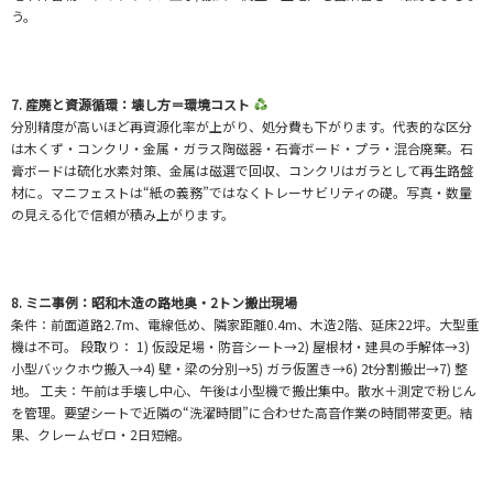
う。
7. 産廃と資源循環：壊し方＝環境コスト
分別精度が高いほど再資源化率が上がり、処分費も下がります。代表的な区分
は木くず・コンクリ・金属・ガラス陶磁器・石膏ボード・プラ・混合廃棄。石
膏ボードは硫化水素対策、金属は磁選で回収、コンクリはガラとして再生路盤
材に。マニフェストは“紙の義務”ではなくトレーサビリティの礎。写真・数量
の見える化で信頼が積み上がります。
8. ミニ事例：昭和木造の路地奥・2トン搬出現場
条件：前面道路2.7m、電線低め、隣家距離0.4m、木造2階、延床22坪。大型重
機は不可。 段取り： 1) 仮設足場・防音シート→2) 屋根材・建具の手解体→3)
小型バックホウ搬入→4) 壁・梁の分別→5) ガラ仮置き→6) 2t分割搬出→7) 整
地。 工夫：午前は手壊し中心、午後は小型機で搬出集中。散水＋測定で粉じん
を管理。要望シートで近隣の“洗濯時間”に合わせた高音作業の時間帯変更。結
果、クレームゼロ・2日短縮。