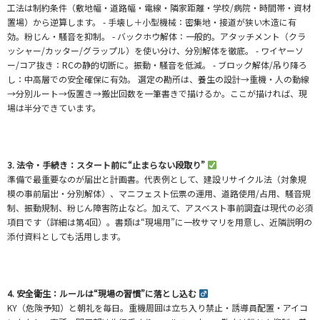
工法は制約条件（敷地幅・道路幅・電線・隣家距離・学校/病院・時間帯・資材
置場）から逆算します。 - 手壊し＋小型機械：密集地・接道が狭い木造に有
効。粉じん・騒音を抑制。 - バックホウ解体：一般的。アタッチメント（クラ
ッシャー/カッター/グラップル）を使い分け、分別解体を徹底。 - ワイヤーソ
ー/コア抜き：RCの静的切断に。振動・騒音を低減。 - ブロック解体/吊り降ろ
し：中高層での安全確保に有効。 選定の勘所は、養生の設計→重機・人の動線
→分別ルート→仮置き→搬出回数を一筆書きで描けるか。ここが描ければ、現
場は半分できています。
3. 法令・手続き：スタート前に“止まらない段取り”
準備で最重要なのが届出と計画書。代表例として、建設リサイクル法（対象規
模の事前届出・分別解体）、マニフェスト伝票の運用、道路使用/占用、騒音規
制、振動規制、粉じん障害防止など。加えて、アスベスト事前調査は現代の必須
項目です（詳細は第4回）。書類は“現場用”に一枚サマリを用意し、近隣説明の
添付資料としても活用します。
4. 安全衛生：ルールは“現場の習慣”に落とし込む ‍
KY（危険予知）と朝礼を毎日。重機周囲は立ち入り禁止・誘導員配置・アイコ