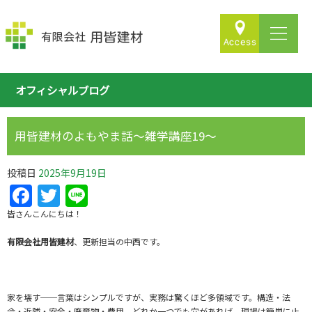
オフィシャルブログ
用皆建材のよもやま話～雑学講座19～
投稿日
2025年9月19日
Facebook
Twitter
Line
皆さんこんにちは！
有限会社用皆建材
、更新担当の中西です。
家を壊す──言葉はシンプルですが、実務は驚くほど多領域です。構造・法
令・近隣・安全・廃棄物・費用、どれか一つでも穴があれば、現場は簡単に止