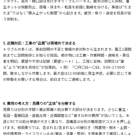
ンタクト。高所・開口部は先行手すり・フルハーネス。散水は粉じん抑制、養
生ネットは飛散防止、感電・挟まれ・転落を前提に動線を分ける。事故は“たま
たま”ではなく“積み上がった無理”から起きます。疲労・焦り・過信を班長が拾
う体制を。
5. 近隣対応：工事の“品質”は現場外で決まる
トラブルの多くは、事前説明の不足と情報の非対称から生まれます。着工1週間
前までに訪問挨拶とお知らせ投函。掲示物には工期・作業時間・連絡先・責任
者を明記。要望や不安は記録（要望シート）し、工程に反映。説明文は“謝
る”より“約束を具体化”が効果的。 > 例）「〇月〇日〜〇日、9:00–17:00の
間、散水しながら作業します。最大音は11:00前後に発生予定。必要に応じて車
の移動をお願いする場合は、前日までにご連絡します。」
6. 費用の考え方：見積りの“正体”を分解する
見積りは分別の手間×搬出距離×処分費で大部分が決まります。さらに養生・
仮設・重機回送・道路占用・近隣調整など“壊す以外の費用”が効いてくる。木
造とRCでは処分単価が大きく異なり、混構造は分別の難易度がコストを押し上
げます。相見積りでは、含まれる/含まれないの線引き（残置物・樹木・土間・
地中障害物・ライフライン止水/撤去・測量・整地）を箇条書きで確認しましょ