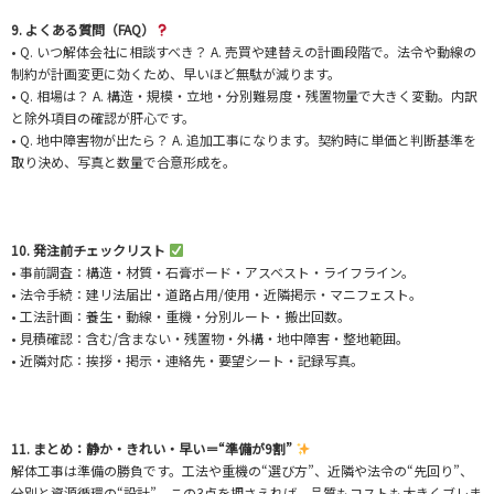
9. よくある質問（FAQ）
• Q. いつ解体会社に相談すべき？ A. 売買や建替えの計画段階で。法令や動線の
制約が計画変更に効くため、早いほど無駄が減ります。
• Q. 相場は？ A. 構造・規模・立地・分別難易度・残置物量で大きく変動。内訳
と除外項目の確認が肝心です。
• Q. 地中障害物が出たら？ A. 追加工事になります。契約時に単価と判断基準を
取り決め、写真と数量で合意形成を。
10. 発注前チェックリスト
• 事前調査：構造・材質・石膏ボード・アスベスト・ライフライン。
• 法令手続：建リ法届出・道路占用/使用・近隣掲示・マニフェスト。
• 工法計画：養生・動線・重機・分別ルート・搬出回数。
• 見積確認：含む/含まない・残置物・外構・地中障害・整地範囲。
• 近隣対応：挨拶・掲示・連絡先・要望シート・記録写真。
11. まとめ：静か・きれい・早い＝“準備が9割”
解体工事は準備の勝負です。工法や重機の“選び方”、近隣や法令の“先回り”、
分別と資源循環の“設計”。この3点を押さえれば、品質もコストも大きくブレま