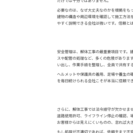
だけでは十分ではありません。
必要なのは、なぜ大丈夫なのかを根拠をも
建物の構造や周辺環境を確認して施工方法
やすく説明できる会社は強いです。信頼と
安全管理は、解体工事の最重要項目です。
スや配管の処理など、多くの危険がありま
い出し、作業手順を整理し、全員で共有す
ヘルメットや保護具の着用、足場や養生の
を毎日続けられる会社こそが本当に信頼で
さらに、解体工事では法令順守が欠かせま
道路使用許可、ライフライン停止の確認、
お客様からは見えにくいものの、怠れば大
もし処理が不適切であれば、依頼主まで不