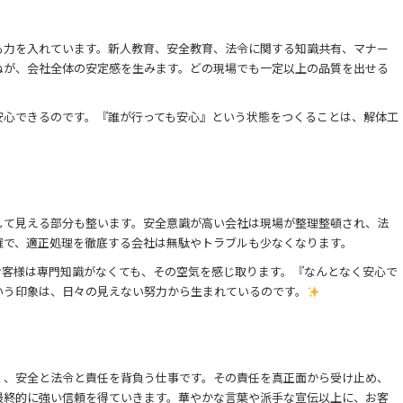
も力を入れています。新人教育、安全教育、法令に関する知識共有、マナー
ねが、会社全体の安定感を生みます。どの現場でも一定以上の品質を出せる
。
安心できるのです。『誰が行っても安心』という状態をつくることは、解体工
して見える部分も整います。安全意識が高い会社は現場が整理整頓され、法
確で、適正処理を徹底する会社は無駄やトラブルも少なくなります。
お客様は専門知識がなくても、その空気を感じ取ります。『なんとなく安心で
いう印象は、日々の見えない努力から生まれているのです。
く、安全と法令と責任を背負う仕事です。その責任を真正面から受け止め、
最終的に強い信頼を得ていきます。華やかな言葉や派手な宣伝以上に、お客