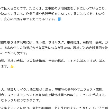
って伝えることです。たとえば、工事前の現地調査を丁寧に行っていること、
を決めていること、作業手順や危険予知を共有していることなどを、わかり
は、安心の根拠を示せる力でもあります。
建物を取り壊す現場には、落下物、倒壊リスク、重機接触、飛散物、感電、ガ
す。ほんの少しの油断が大きな事故につながるため、現場ごとの危険要因を洗
ることが不可欠です。
確認、重機の点検、立入禁止措置、合図の徹底。これらは基本ですが、基本
きます。
せん。建設リサイクル法に基づく届出、廃棄物の分別やマニフェスト管理、
場合によってはアスベスト事前調査や関係機関への報告。こうした手続きは、
きなトラブルにつながります。
安を抱えることになり、会社の信用は一気に失われます。だからこそ、法令順