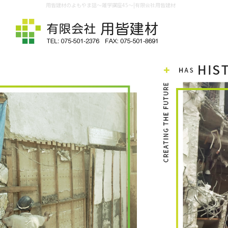
用皆建材のよもやま話～雑学講座45～|有限会社用皆建材