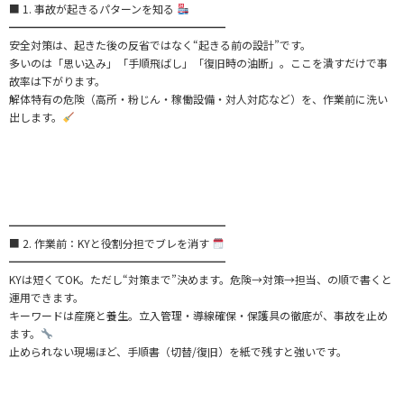
■ 1. 事故が起きるパターンを知る
━━━━━━━━━━━━━━━━━━━━
安全対策は、起きた後の反省ではなく“起きる前の設計”です。
多いのは「思い込み」「手順飛ばし」「復旧時の油断」。ここを潰すだけで事
故率は下がります。
解体特有の危険（高所・粉じん・稼働設備・対人対応など）を、作業前に洗い
出します。
━━━━━━━━━━━━━━━━━━━━
■ 2. 作業前：KYと役割分担でブレを消す
━━━━━━━━━━━━━━━━━━━━
KYは短くてOK。ただし“対策まで”決めます。危険→対策→担当、の順で書くと
運用できます。
キーワードは産廃と養生。立入管理・導線確保・保護具の徹底が、事故を止め
ます。
止められない現場ほど、手順書（切替/復旧）を紙で残すと強いです。