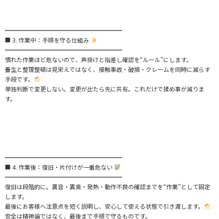
━━━━━━━━━━━━━━━━━━━━
■ 3. 作業中：手順を守る仕組み
━━━━━━━━━━━━━━━━━━━━
慣れた作業ほど危ないので、声掛けと指差し確認を“ルール”にします。
養生と整理整頓は見栄えではなく、接触事故・破損・クレームを同時に減らす
手段です。
単独判断で変更しない。変更が出たら先に共有。これだけで揉め事が減りま
す。
━━━━━━━━━━━━━━━━━━━━
■ 4. 作業後：復旧・片付けが一番危ない
━━━━━━━━━━━━━━━━━━━━
復旧は段階的に。異音・異臭・発熱・動作不良の確認までを“作業”として固定
します。
最後にお客様へ注意点を短く説明し、安心して使える状態で引き渡します。
安全は精神論ではなく、最後まで手順で守るものです。